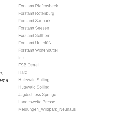
Forstamt Riefensbeek
Forstamt Rotenburg
Forstamt Saupark
Forstamt Seesen
Forstamt Sellhorn
Forstamt Unterlüß
Forstamt Wolfenbüttel
fsb
FSB Oerrel
Harz
n.
Hutewald Solling
hema
Hutewald Solling
Jagdschloss Springe
Landesweite Presse
Meldungen_Wildpark_Neuhaus