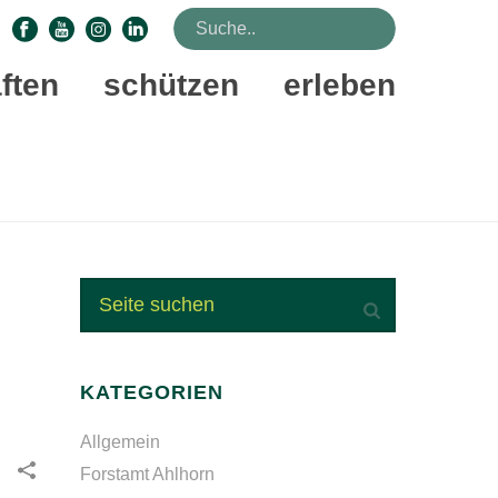
ften
schützen
erleben
STARTSEITE
»
OSTERN IM WALDERLEBNIS EHRHORN
KATEGORIEN
Allgemein
Forstamt Ahlhorn