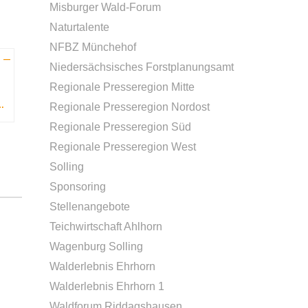
Misburger Wald-Forum
Naturtalente
NFBZ Münchehof
Niedersächsisches Forstplanungsamt
Regionale Presseregion Mitte
DER – WALDTAG STATT ALLTAG
Regionale Presseregion Nordost
Regionale Presseregion Süd
Regionale Presseregion West
Solling
Sponsoring
Stellenangebote
Teichwirtschaft Ahlhorn
Wagenburg Solling
Walderlebnis Ehrhorn
Walderlebnis Ehrhorn 1
Waldforum Riddagshausen