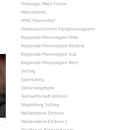
Misburger Wald-Forum
Naturtalente
NFBZ Münchehof
Niedersächsisches Forstplanungsamt
Regionale Presseregion Mitte
Regionale Presseregion Nordost
Regionale Presseregion Süd
Regionale Presseregion West
Solling
Sponsoring
Stellenangebote
Teichwirtschaft Ahlhorn
Wagenburg Solling
Walderlebnis Ehrhorn
Walderlebnis Ehrhorn 1
ORSTEN IM REVIER FUHRBERG ZEIGT ERFOLG
Waldforum Riddagshausen