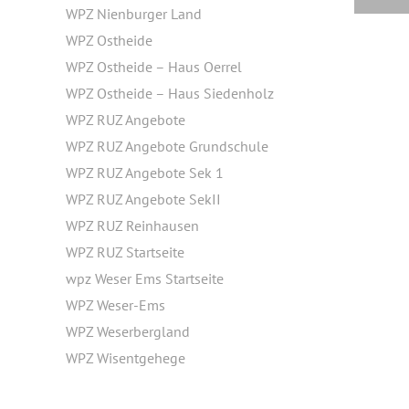
WPZ Nienburger Land
WPZ Ostheide
WPZ Ostheide – Haus Oerrel
WPZ Ostheide – Haus Siedenholz
WPZ RUZ Angebote
WPZ RUZ Angebote Grundschule
WPZ RUZ Angebote Sek 1
WPZ RUZ Angebote SekII
WPZ RUZ Reinhausen
WPZ RUZ Startseite
wpz Weser Ems Startseite
WPZ Weser-Ems
WPZ Weserbergland
WPZ Wisentgehege