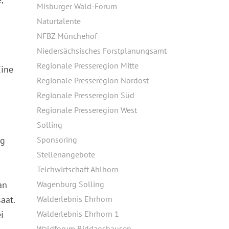
Misburger Wald-Forum
Naturtalente
NFBZ Münchehof
Niedersächsisches Forstplanungsamt
Regionale Presseregion Mitte
Eine
Regionale Presseregion Nordost
Regionale Presseregion Süd
Regionale Presseregion West
Solling
ng
Sponsoring
Stellenangebote
Teichwirtschaft Ahlhorn
an
Wagenburg Solling
aat.
Walderlebnis Ehrhorn
i
Walderlebnis Ehrhorn 1
Waldforum Riddagshausen