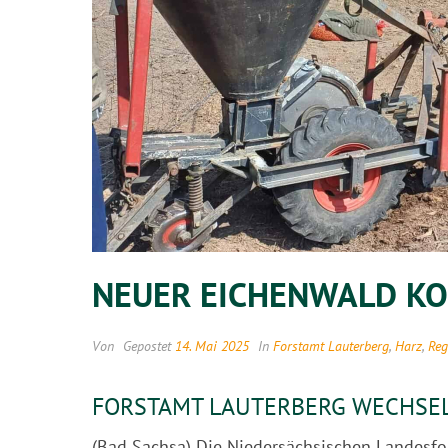
NEUER EICHENWALD K
Von
Gepostet
14. Mai 2025
In
Forstamt Lauterberg
,
Harz
,
Reg
FORSTAMT LAUTERBERG WECHSEL
(Bad Sachsa) Die Niedersächsischen Landesfo