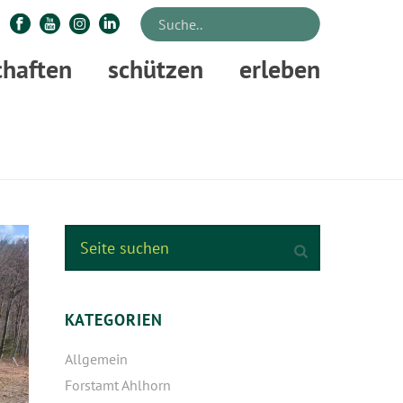
chaften
schützen
erleben
ARTSEITE
»
NEUER EICHENWALD KOMMT AUS DER SAATMASCHINE
KATEGORIEN
Allgemein
Forstamt Ahlhorn