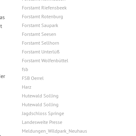
Forstamt Riefensbeek
Forstamt Rotenburg
as
Forstamt Saupark
t
Forstamt Seesen
Forstamt Sellhorn
Forstamt Unterlüß
Forstamt Wolfenbüttel
fsb
der
FSB Oerrel
Harz
Hutewald Solling
Hutewald Solling
Jagdschloss Springe
Landesweite Presse
Meldungen_Wildpark_Neuhaus
,