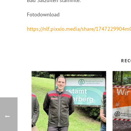
Bad Salzuflen stammte.
Fotodownload
https://nlf.pixxio.media/share/1747229904
REC