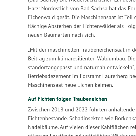
Harz: Nordöstlich von Bad Sachsa hat das Fo
Eichenwald gesät. Die Maschinensaat ist Teil
flächige Absterben der Fichtenwälder als Fol
neuen Baumarten nach sich.
„Mit der maschinellen Traubeneichensaat in de
Beitrag zum klimaresilienten Waldumbau. Die 
standortangepasst und naturnah entwickeln“,
Betriebsdezernent im Forstamt Lauterberg b
Maschinensaat neue Eichen keimen.
Auf Fichten folgen Traubeneichen
Zwischen 2018 und 2022 führten anhaltende 
Fichtenbestände. Schadinsekten wie Borkenkä
Nadelbäume. Auf vielen dieser Kahlflächen rei
pflanzen Forstleute zukunftsfähige Wälder u