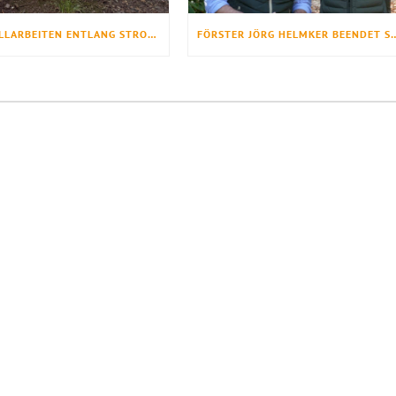
BAUMFÄLLARBEITEN ENTLANG STROMTRASSE IM NATURWALD DER LANDESFORSTEN
FÖRSTER JÖRG HELMKER BEEND