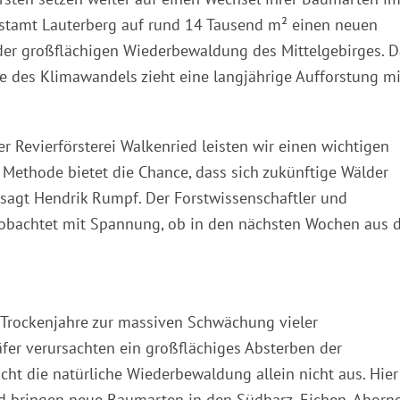
rstamt Lauterberg auf rund 14 Tausend m² einen neuen
 der großflächigen Wiederbewaldung des Mittelgebirges. D
ge des Klimawandels zieht eine langjährige Aufforstung mi
r Revierförsterei Walkenried leisten wir einen wichtigen
Methode bietet die Chance, dass sich zukünftige Wälder
 sagt Hendrik Rumpf. Der Forstwissenschaftler und
eobachtet mit Spannung, ob in den nächsten Wochen aus 
Trockenjahre zur massiven Schwächung vieler
fer verursachten ein großflächiges Absterben der
cht die natürliche Wiederbewaldung allein nicht aus. Hier
nd bringen neue Baumarten in den Südharz. Eichen, Ahorne