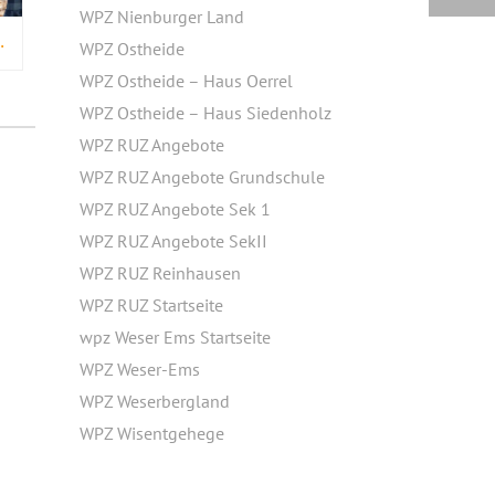
WPZ Nienburger Land
ET SEINEN FORSTDIENST
WPZ Ostheide
WPZ Ostheide – Haus Oerrel
WPZ Ostheide – Haus Siedenholz
WPZ RUZ Angebote
WPZ RUZ Angebote Grundschule
WPZ RUZ Angebote Sek 1
WPZ RUZ Angebote SekII
WPZ RUZ Reinhausen
WPZ RUZ Startseite
wpz Weser Ems Startseite
WPZ Weser-Ems
WPZ Weserbergland
WPZ Wisentgehege