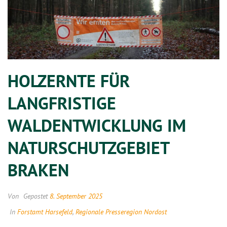
HOLZERNTE FÜR
LANGFRISTIGE
WALDENTWICKLUNG IM
NATURSCHUTZGEBIET
BRAKEN
Von
Gepostet
8. September 2025
In
Forstamt Harsefeld
,
Regionale Presseregion Nordost