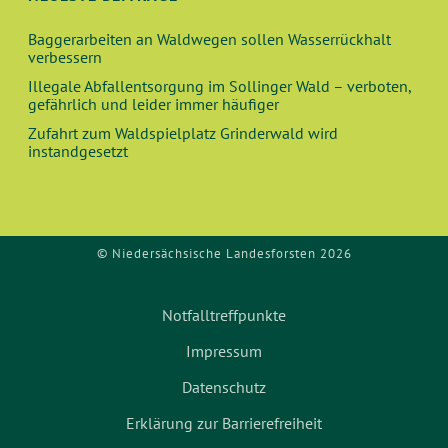
Baggerarbeiten an Waldwegen sollen Wasserrückhalt
verbessern
Illegale Abfallentsorgung im Sollinger Wald – verboten,
gefährlich und leider immer häufiger
Zufahrt zum Waldspielplatz Grinderwald wird
instandgesetzt
© Niedersächsische Landesforsten 2026
Notfalltreffpunkte
Impressum
Datenschutz
Erklärung zur Barrierefreiheit