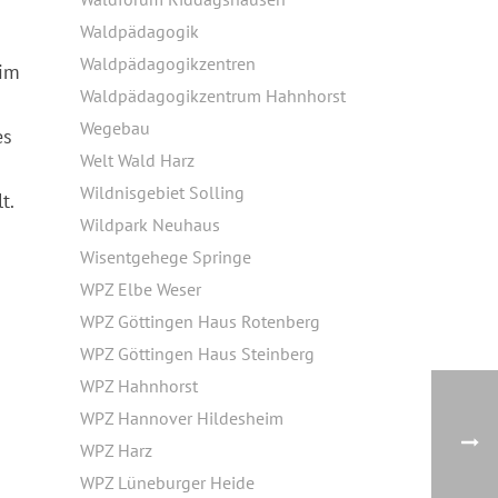
Waldpädagogik
Waldpädagogikzentren
 im
Waldpädagogikzentrum Hahnhorst
Wegebau
es
Welt Wald Harz
Wildnisgebiet Solling
t.
Wildpark Neuhaus
Wisentgehege Springe
WPZ Elbe Weser
WPZ Göttingen Haus Rotenberg
WPZ Göttingen Haus Steinberg
WPZ Hahnhorst
WPZ Hannover Hildesheim
WPZ Harz
WPZ Lüneburger Heide