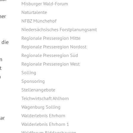
Misburger Wald-Forum
Naturtalente
her
NFBZ Münchehof
Niedersächsisches Forstplanungsamt
Regionale Presseregion Mitte
 die
Regionale Presseregion Nordost
Regionale Presseregion Süd
in
Regionale Presseregion West
t
Solling
m
Sponsoring
Stellenangebote
Teichwirtschaft Ahlhorn
Wagenburg Solling
Walderlebnis Ehrhorn
ar
Walderlebnis Ehrhorn 1
Waldforum Riddagshausen