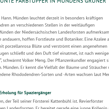
BUNTE FARBTUPFER IN MÜNDENS GRÜNER
 Hann. Münden leuchtet derzeit in besonders kräftigen
dren an verschiedenen Stellen in der weitläufigen
 Münden der Niedersächsischen Landesforsten aufmerksam
e andauern, hoffen Forstleute und Botaniker. Eine Azalee 
mit porzellanrosa Blüte und verströmt einen angenehmen
Augen schließt und den Duft tief einatmet, ist nach wenig
, schwärmt Volker Meng. Der Pflanzenkundler engagiert s
. Münden. Er kennt die Vielfalt der Bäume und Sträucher
iedene Rhododendren-Sorten und -Arten wachsen laut Me
r Erholung für Spaziergänger
der Teil seiner Försterei Kattenbühl ist. Revierförster
en Landesforsten. Er bereitet gerade eine junge Kollegin 