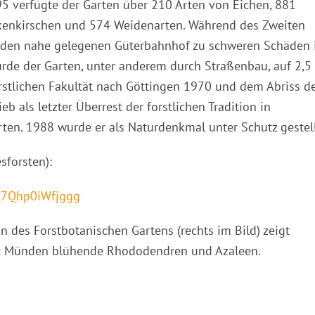
95 verfügte der Garten über 210 Arten von Eichen, 881
enkirschen und 574 Weidenarten. Während des Zweiten
 den nahe gelegenen Güterbahnhof zu schweren Schäden
urde der Garten, unter anderem durch Straßenbau, auf 2,5
orstlichen Fakultät nach Göttingen 1970 und dem Abriss d
 als letzter Überrest der forstlichen Tradition in
en. 1988 wurde er als Naturdenkmal unter Schutz gestell
sforsten):
wa7Qhp0iWfjggg
n des Forstbotanischen Gartens (rechts im Bild) zeigt
mt Münden blühende Rhododendren und Azaleen.