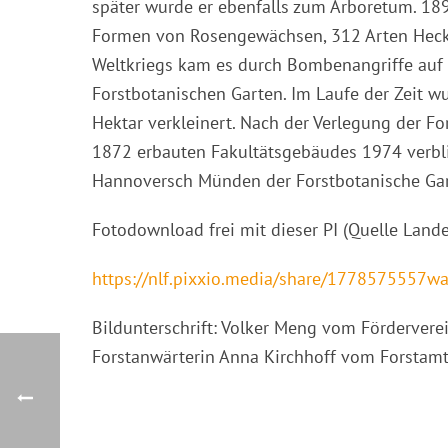
später wurde er ebenfalls zum Arboretum. 18
Formen von Rosengewächsen, 312 Arten Heck
Weltkriegs kam es durch Bombenangriffe auf
Forstbotanischen Garten. Im Laufe der Zeit w
Hektar verkleinert. Nach der Verlegung der F
1872 erbauten Fakultätsgebäudes 1974 verblieb
Hannoversch Münden der Forstbotanische Gart
Fotodownload frei mit dieser PI (Quelle Lande
https://nlf.pixxio.media/share/1778575557
Bildunterschrift: Volker Meng vom Förderverei
Forstanwärterin Anna Kirchhoff vom Forsta