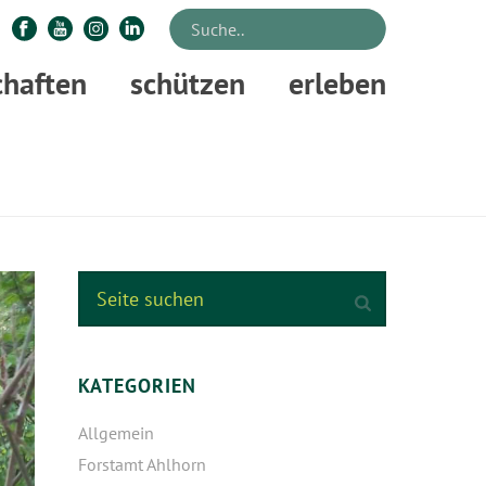
chaften
schützen
erleben
N UND RHODODENDREN BLÜHEN IM FORSTBOTANISCHEN GARTEN
KATEGORIEN
Allgemein
Forstamt Ahlhorn