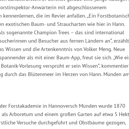
 Forstinspektor-Anwärterin mit abgeschlossenem
n kennenlernen, die im Revier anfallen. „Ein Forstbotanisc
elen exotischen Baum- und Straucharten wie hier in Hann.
ls sogenannte Champion Trees – das sind international
ucherinnen und Besucher aus fernen Ländern an“, erzählt
 das Wissen und die Artenkenntnis von Volker Meng. Neue
pannender als mit einer Baum-App, freut sie sich. „Wie e
Botanik-Vorlesung versprüht er sein Wissen“, kommentier
ng durch das Blütenmeer im Herzen von Hann. Münden a
e der Forstakademie in Hannoversch Münden wurde 1870
en als Arboretum und einem großen Garten auf etwa 5 Hekt
rstliche Versuche durchgeführt und Obstbäume gezogen,