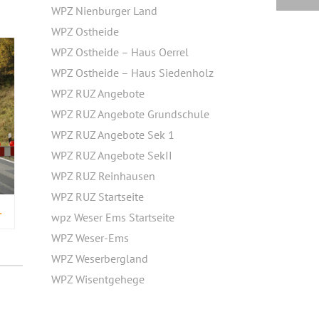
WPZ Nienburger Land
WPZ Ostheide
WPZ Ostheide – Haus Oerrel
WPZ Ostheide – Haus Siedenholz
WPZ RUZ Angebote
WPZ RUZ Angebote Grundschule
WPZ RUZ Angebote Sek 1
WPZ RUZ Angebote SekII
WPZ RUZ Reinhausen
WPZ RUZ Startseite
E BÄUME IM BRAMWALD
wpz Weser Ems Startseite
WPZ Weser-Ems
WPZ Weserbergland
WPZ Wisentgehege