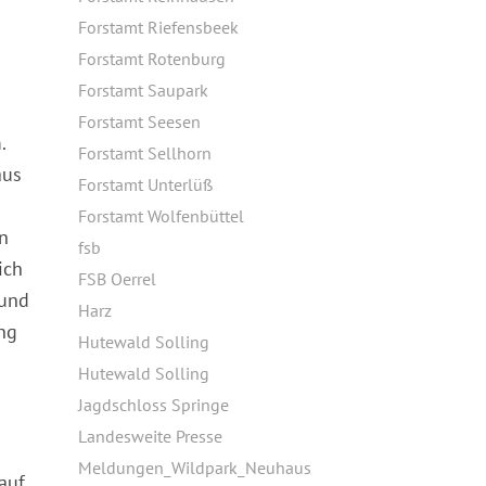
Forstamt Riefensbeek
Forstamt Rotenburg
Forstamt Saupark
Forstamt Seesen
.
Forstamt Sellhorn
aus
Forstamt Unterlüß
Forstamt Wolfenbüttel
en
fsb
ich
FSB Oerrel
 und
Harz
ng
Hutewald Solling
Hutewald Solling
Jagdschloss Springe
Landesweite Presse
Meldungen_Wildpark_Neuhaus
auf