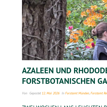
AZALEEN UND RHODOD
FORSTBOTANISCHEN G
Von
Gepostet
12. Mai 2026
In
Forstamt Münden
,
Forstamt Re