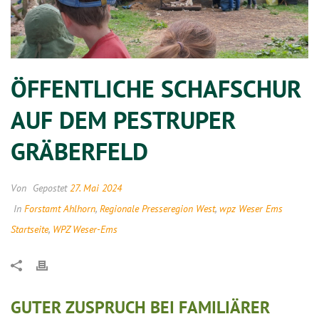
ÖFFENTLICHE SCHAFSCHUR
AUF DEM PESTRUPER
GRÄBERFELD
Von
Gepostet
27. Mai 2024
In
Forstamt Ahlhorn
,
Regionale Presseregion West
,
wpz Weser Ems
Startseite
,
WPZ Weser-Ems
GUTER ZUSPRUCH BEI FAMILIÄRER