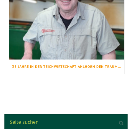
33 JAHRE IN DER TEICHWIRTSCHAFT AHLHORN DEN TRAUMBERUF GELEBT