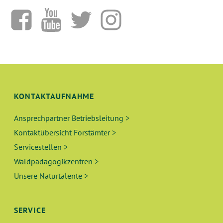
KONTAKTAUFNAHME
Ansprechpartner Betriebsleitung >
Kontaktübersicht Forstämter >
Servicestellen >
Waldpädagogikzentren >
Unsere Naturtalente >
SERVICE