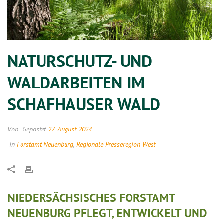
NATURSCHUTZ- UND
WALDARBEITEN IM
SCHAFHAUSER WALD
Von
Gepostet
27. August 2024
In
Forstamt Neuenburg
,
Regionale Presseregion West
NIEDERSÄCHSISCHES FORSTAMT
NEUENBURG PFLEGT, ENTWICKELT UND