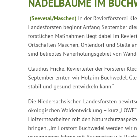
NADELBÄUME IM BUCH
(Seevetal/Maschen)
In der Revierförsterei K
Landesforsten beginnt Anfang September dies
forstlichen Maßnahmen liegt dabei im Reviert
Ortschaften Maschen, Ohlendorf und Stelle a
sind beliebtes Naherholungsgebiet von Wande
Claudius Fricke, Revierleiter der Försterei Kl
September ernten wir Holz im Buchwedel. Glei
stabil und gesund entwickeln kann.“
Die Niedersächsischen Landesforsten bewirtsc
ökologischen Waldentwicklung – kurz „LÖWE“ 
Holzerntearbeiten mit den Naturschutzaspekte
bringen. „Im Forstort Buchwedel werden wir 
vergangenen Jahren mit Baumarten wie Buche,