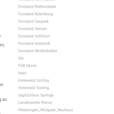
Forstamt Riefensbeek
Forstamt Rotenburg
Forstamt Saupark
Forstamt Seesen
Forstamt Sellhorn
“
Forstamt Unterlüß
rn.
Forstamt Wolfenbüttel
fsb
FSB Oerrel
Harz
Hutewald Solling
en
Hutewald Solling
Jagdschloss Springe
g zu
Landesweite Presse
Meldungen_Wildpark_Neuhaus
h