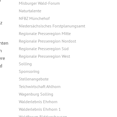
Misburger Wald-Forum
Naturtalente
NFBZ Münchehof
z
Niedersächsisches Forstplanungsamt
Regionale Presseregion Mitte
Regionale Presseregion Nordost
nten
Regionale Presseregion Süd
n
Regionale Presseregion West
ere
Solling
nd
Sponsoring
Stellenangebote
Teichwirtschaft Ahlhorn
Wagenburg Solling
Walderlebnis Ehrhorn
Walderlebnis Ehrhorn 1
Waldforum Riddagshausen