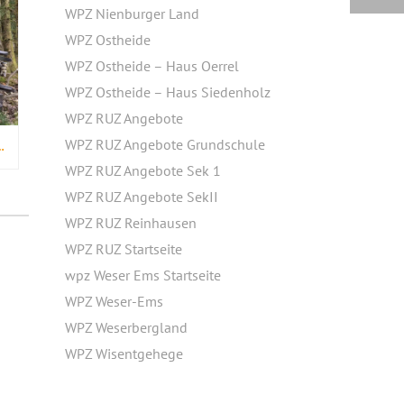
WPZ Nienburger Land
WPZ Ostheide
WPZ Ostheide – Haus Oerrel
WPZ Ostheide – Haus Siedenholz
WPZ RUZ Angebote
WPZ RUZ Angebote Grundschule
ÖLZER – WAS KANN DER BAUM DES JAHRES?
WPZ RUZ Angebote Sek 1
WPZ RUZ Angebote SekII
WPZ RUZ Reinhausen
WPZ RUZ Startseite
wpz Weser Ems Startseite
WPZ Weser-Ems
WPZ Weserbergland
WPZ Wisentgehege