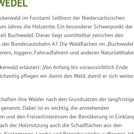
WEDEL
leckerwald im Forstamt Sellhorn der Niedersächsischen
es Jahres die Holzernte. Ein besonderer Schwerpunkt der
eil Buchwedel. Dieser liegt unmittelbar zwischen den
n der Bundesautobahn A7. Die Waldflächen im „Buchwedel
rern, Joggern, Fahrradfahrern und anderen Naturliebhabe
eckerwald erläutert: „Von Anfang bis voraussichtlich Ende
chzeitig pflegen wir damit den Wald, damit er sich weiter
haften ihre Wälder nach den Grundsätzen der langfristig
genannt. Dabei ist es wichtig, die anstehenden
n und den Freizeitinteressen der Bevölkerung in Einklan
nach der Holznutzung auch die Schadflächen aus den
 Küstentanne, Lärche und Roteiche wieder aufforsten. Ic