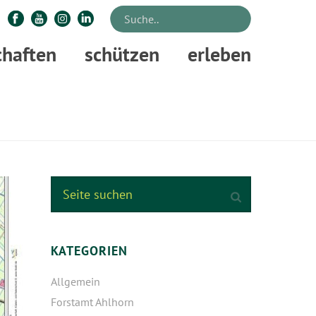
chaften
schützen
erleben
TARTSEITE
»
HOLZERNTE IN DER REVIERFÖRSTEREI KLECKERWALD
KATEGORIEN
Allgemein
Forstamt Ahlhorn