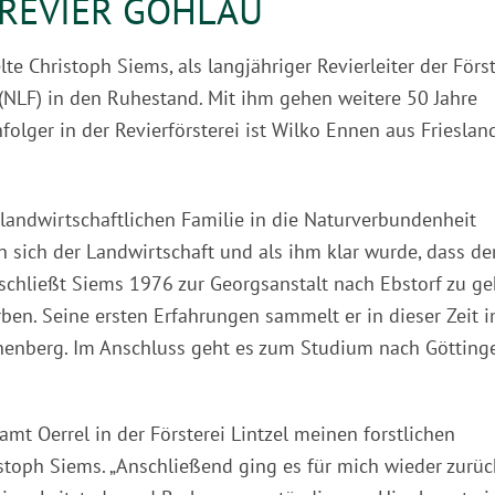
REVIER GOHLAU
 Christoph Siems, als langjähriger Revierleiter der Först
(NLF) in den Ruhestand. Mit ihm gehen weitere 50 Jahre
lger in der Revierförsterei ist Wilko Ennen aus Frieslan
 landwirtschaftlichen Familie in die Naturverbundenheit
 sich der Landwirtschaft und als ihm klar wurde, dass de
beschließt Siems 1976 zur Georgsanstalt nach Ebstorf zu ge
ben. Seine ersten Erfahrungen sammelt er in dieser Zeit 
enberg. Im Anschluss geht es zum Studium nach Götting
mt Oerrel in der Försterei Lintzel meinen forstlichen
istoph Siems. „Anschließend ging es für mich wieder zurüc