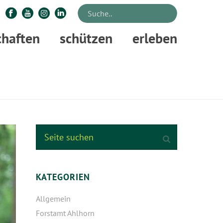
chaften
schützen
erleben
STARTSEITE
»
VON DER LAND- IN DIE FORSTWIRTSCHAFT
KATEGORIEN
Allgemein
Forstamt Ahlhorn