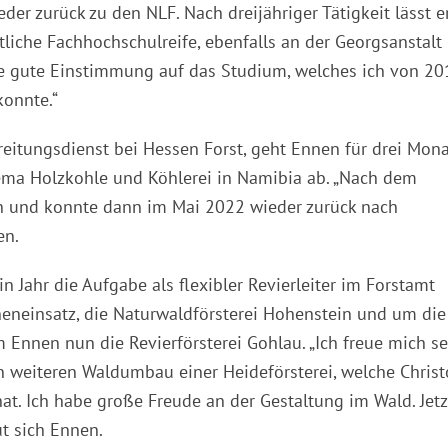
der zurück zu den NLF. Nach dreijähriger Tätigkeit lässt e
tliche Fachhochschulreife, ebenfalls an der Georgsanstalt 
ine gute Einstimmung auf das Studium, welches ich von 20
konnte.“
eitungsdienst bei Hessen Forst, geht Ennen für drei Mon
hema Holzkohle und Köhlerei in Namibia ab. „Nach dem
 und konnte dann im Mai 2022 wieder zurück nach
en.
 Jahr die Aufgabe als flexibler Revierleiter im Forstamt
neinsatz, die Naturwaldförsterei Hohenstein und um die
Ennen nun die Revierförsterei Gohlau. „Ich freue mich se
 weiteren Waldumbau einer Heideförsterei, welche Chris
at. Ich habe große Freude an der Gestaltung im Wald. Jetz
ut sich Ennen.