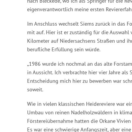
nach Bleckede, wo ich als Springer für die Re
eigenverantwortlich meine ersten Reviererfa
Im Anschluss wechselt Siems zurück in das For
mit auf. Hier ist er zuständig für die Auswahl
Kilometer auf Niedersachsens Straßen und ihm
berufliche Erfüllung sein würde.
„1986 wurde ich nochmal an das alte Forstamt
in Aussicht. Ich verbrachte hier vier Jahre al
Entscheidung mich hier zu bewerben war schn
soweit.
Wie in vielen klassischen Heidereviere war ei
Umbau von reinen Nadelholzwäldern in klimast
Förstereiübernahme hatten die Orkane Vivien 
Es war eine schwierige Anfangszeit, aber eine