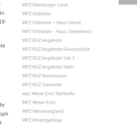
r
WPZ Nienburger Land
in
WPZ Ostheide
18-
WPZ Ostheide – Haus Oerrel
WPZ Ostheide – Haus Siedenholz
WPZ RUZ Angebote
ate
WPZ RUZ Angebote Grundschule
WPZ RUZ Angebote Sek 1
WPZ RUZ Angebote SekII
WPZ RUZ Reinhausen
WPZ RUZ Startseite
wpz Weser Ems Startseite
WPZ Weser-Ems
hr
WPZ Weserbergland
toph
WPZ Wisentgehege
t