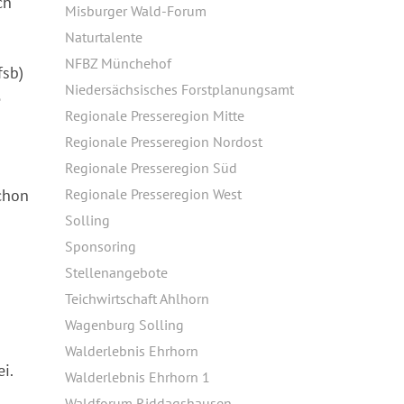
ch
Misburger Wald-Forum
Naturtalente
NFBZ Münchehof
fsb)
Niedersächsisches Forstplanungsamt
e
Regionale Presseregion Mitte
Regionale Presseregion Nordost
Regionale Presseregion Süd
chon
Regionale Presseregion West
Solling
Sponsoring
Stellenangebote
Teichwirtschaft Ahlhorn
Wagenburg Solling
Walderlebnis Ehrhorn
i.
Walderlebnis Ehrhorn 1
Waldforum Riddagshausen