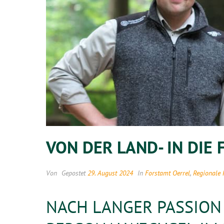
VON DER LAND- IN DIE
Von
Gepostet
29. August 2024
In
Forstamt Oerrel
,
Regionale 
NACH LANGER PASSION