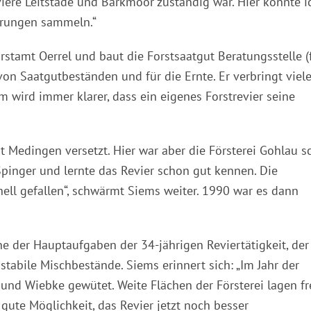
viere Leitstade und Barkmoor zuständig war. Hier konnte i
hrungen sammeln.“
stamt Oerrel und baut die Forstsaatgut Beratungsstelle (
 von Saatgutbeständen und für die Ernte. Er verbringt viel
 wird immer klarer, dass ein eigenes Forstrevier seine
 Medingen versetzt. Hier war aber die Försterei Gohlau s
s Spinger und lernte das Revier schon gut kennen. Die
ell gefallen“, schwärmt Siems weiter. 1990 war es dann
ne der Hauptaufgaben der 34-jährigen Reviertätigkeit, der
abile Mischbestände. Siems erinnert sich: „Im Jahr der
und Wiebke gewütet. Weite Flächen der Försterei lagen fre
 gute Möglichkeit, das Revier jetzt noch besser