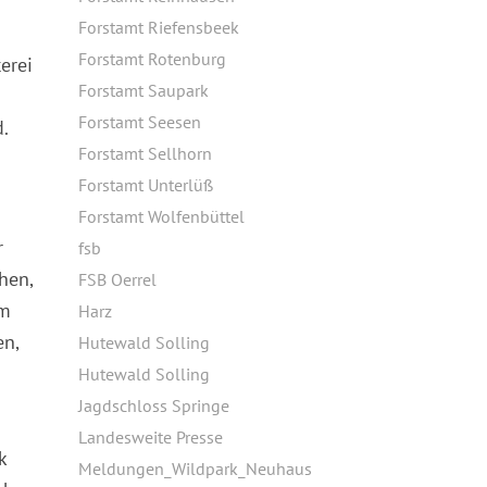
Forstamt Riefensbeek
Forstamt Rotenburg
erei
Forstamt Saupark
Forstamt Seesen
d.
Forstamt Sellhorn
Forstamt Unterlüß
Forstamt Wolfenbüttel
r
fsb
hen,
FSB Oerrel
im
Harz
en,
Hutewald Solling
Hutewald Solling
Jagdschloss Springe
Landesweite Presse
k
Meldungen_Wildpark_Neuhaus