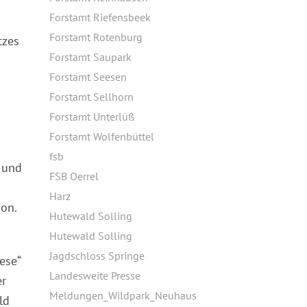
Forstamt Riefensbeek
Forstamt Rotenburg
tzes
Forstamt Saupark
Forstamt Seesen
Forstamt Sellhorn
Forstamt Unterlüß
Forstamt Wolfenbüttel
fsb
 und
FSB Oerrel
Harz
ion.
Hutewald Solling
Hutewald Solling
Jagdschloss Springe
ese“
Landesweite Presse
er
Meldungen_Wildpark_Neuhaus
ld