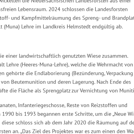
twickelten die Niedersächsischen Landesforsten aus einer
sfreien Lebensraum. 2024 schlossen die Landesforsten
stoff- und Kampfmittelräumung des Spreng- und Brandpla
t (Muna) Lehre im Landkreis Helmstedt endgültig ab.
wie einer landwirtschaftlich genutzten Wiese zusammen.
alt Lehre (Heeres-Muna-Lehre), welche die Wehrmacht von
en gehörte die Endlaborierung (Bezünderung, Verpackung
g von Beutemunition und deren Lagerung. Nach Ende des
räfte die Fläche als Sprengplatz zur Vernichtung von Munit
anaten, Infanteriegeschosse, Reste von Reizstoffen und
n 1990 bis 1993 begannen erste Schritte, um die „Neue Wi
n diese schloss sich ab dem Jahr 2020 die Räumung auf d
sten an. „Das Ziel des Projektes war es zum einen den Wa