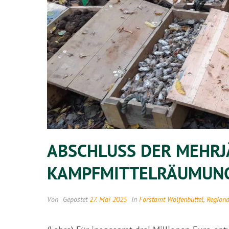
ABSCHLUSS DER MEHRJ
KAMPFMITTELRÄUMUNG
Von
Gepostet
27. Mai 2025
In
Forstamt Wolfenbüttel
,
Regiona