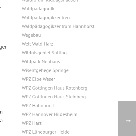
,
Waldpädagogik
Waldpädagogikzentren
Waldpädagogikzentrum Hahnhorst
Wegebau
Welt Wald Harz
ger
Wildnisgebiet Solling
Wildpark Neuhaus
Wisentgehege Springe
WPZ Elbe Weser
WPZ Göttingen Haus Rotenberg
WPZ Göttingen Haus Steinberg
h
WPZ Hahnhorst
um
WPZ Hannover Hildesheim
ka
WPZ Harz
WPZ Lüneburger Heide