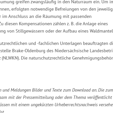
lräumung greifen zwangsläufig in den Naturraum ein. Um i
nnen, erfolgten notwendige Befreiungen von den jeweili
ir im Anschluss an die Räumung mit passenden
u diesen Kompensationen zählen z. B. die Anlage eines
ung von Stillgewässern oder der Aufbau eines Waldmantel
hutzrechtlichen und -fachlichen Unterlagen beauftragten d
sstelle Brake-Oldenburg des Niedersächsische Landesbetr
tz (NLWKN). Die naturschutzrechtliche Genehmigungsbehö
ssen und Meldungen Bilder und Texte zum Download an. Die zu
am mit der Pressemitteilung oder dem Thema veröffentlicht
müssen mit einem ungekürzten Urheberrechtsnachweis verseh
st.