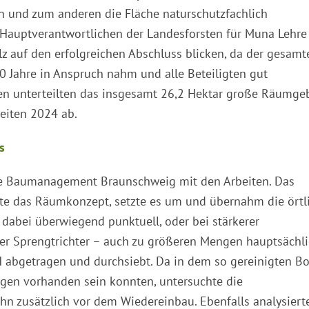
en und zum anderen die Fläche naturschutzfachlich
er Hauptverantwortlichen der Landesforsten für Muna Lehr
lz auf den erfolgreichen Abschluss blicken, da der gesamt
 Jahre in Anspruch nahm und alle Beteiligten gut
en unterteilten das insgesamt 26,2 Hektar große Räumge
eiten 2024 ab.
s
che Baumanagement Braunschweig mit den Arbeiten. Das
lte das Räumkonzept, setzte es um und übernahm die örtl
abei überwiegend punktuell, oder bei stärkerer
der Sprengtrichter – auch zu größeren Mengen hauptsächl
abgetragen und durchsiebt. Da in dem so gereinigten B
ngen vorhanden sein konnten, untersuchte die
hn zusätzlich vor dem Wiedereinbau. Ebenfalls analysierte