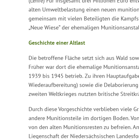
(Lehre) Für insgesamt drei Millionen Euro en
alten Umweltbelastung einen neuen munition
gemeinsam mit vielen Beteiligten die Kampf
„Neue Wiese“ der ehemaligen Munitionsanstal
Geschichte einer Altlast
Die betroffene Fläche setzt sich aus Wald so
Früher war dort die ehemalige Munitionsanst
1939 bis 1945 betrieb. Zu ihren Hauptaufgab
Wiederaufbereitung) sowie die Delaborierun
zweiten Weltkrieges nutzten britische Streitk
Durch diese Vorgeschichte verblieben viele Gr
andere Munitionsteile im dortigen Boden. Vo
von den alten Munitionsresten zu befreien. A
Liegenschaft der Niedersächsischen Landesfor