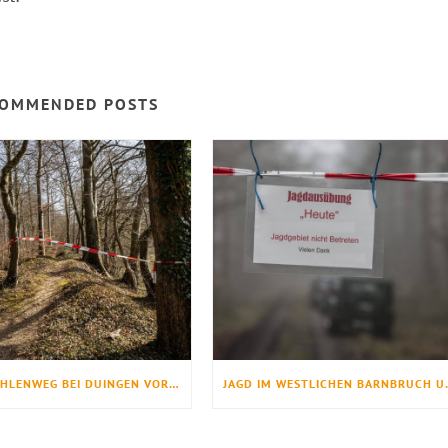
OMMENDED POSTS
WINDMÜHLENWEG BEI DUINGEN VORÜBERGEHEND GESPERRT
JAGD IM WES