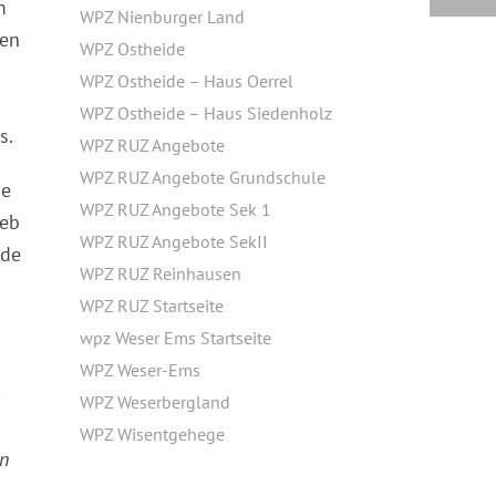
m
WPZ Nienburger Land
gen
WPZ Ostheide
WPZ Ostheide – Haus Oerrel
WPZ Ostheide – Haus Siedenholz
s.
WPZ RUZ Angebote
WPZ RUZ Angebote Grundschule
ie
WPZ RUZ Angebote Sek 1
ieb
WPZ RUZ Angebote SekII
rde
WPZ RUZ Reinhausen
WPZ RUZ Startseite
wpz Weser Ems Startseite
WPZ Weser-Ems
m
WPZ Weserbergland
WPZ Wisentgehege
en