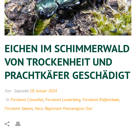
EICHEN IM SCHIMMERWALD
VON TROCKENHEIT UND
PRACHTKÄFER GESCHÄDIGT
Von
Gepostet
18. Januar 2024
In
Forstamt Clausthal
,
Forstamt Lauterberg
,
Forstamt Riefensbeek
,
Forstamt Seesen
,
Harz
,
Regionale Presseregion Süd