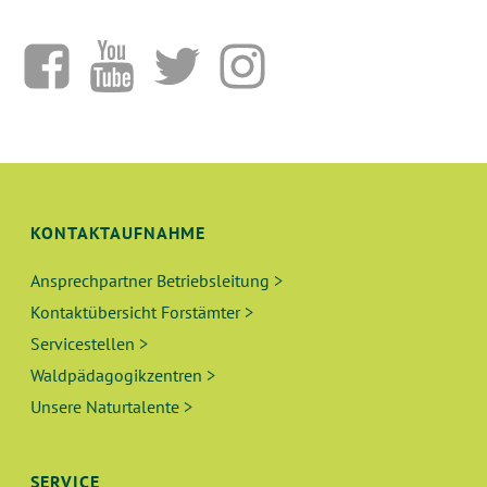
KONTAKTAUFNAHME
Ansprechpartner Betriebsleitung >
Kontaktübersicht Forstämter >
Servicestellen >
Waldpädagogikzentren >
Unsere Naturtalente >
SERVICE