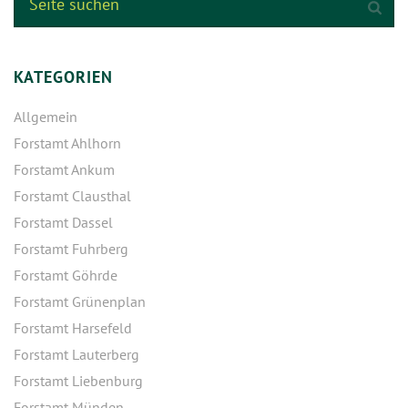
KATEGORIEN
Allgemein
Forstamt Ahlhorn
Forstamt Ankum
Forstamt Clausthal
Forstamt Dassel
Forstamt Fuhrberg
Forstamt Göhrde
Forstamt Grünenplan
Forstamt Harsefeld
Forstamt Lauterberg
Forstamt Liebenburg
Forstamt Münden