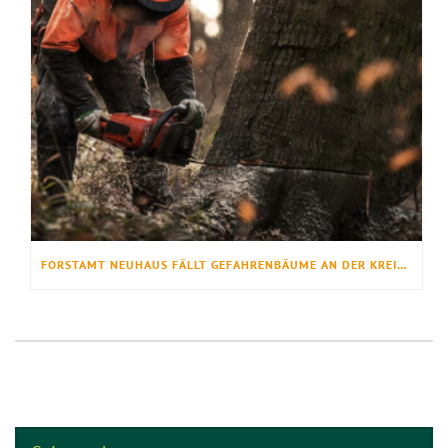
FORSTAMT NEUHAUS FÄLLT GEFAHRENBÄUME AN DER KREISSTRASSE 50