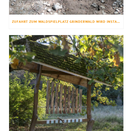
ZUFAHRT ZUM WALDSPIELPLATZ GRINDERWALD WIRD INSTANDGESETZT