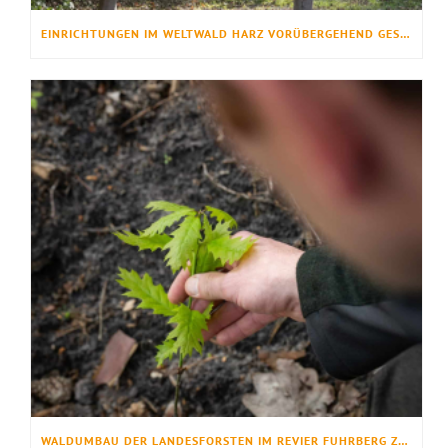
EINRICHTUNGEN IM WELTWALD HARZ VORÜBERGEHEND GESPERRT
WALDUMBAU DER LANDESFORSTEN IM REVIER FUHRBERG ZEIGT ERFOLG